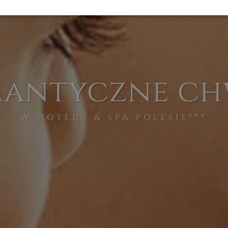
antyczne ch
W HOTELU & SPA POLESIE***