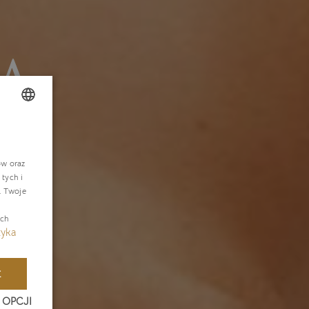
i
OLISH
NGLISH
ów oraz
tych i
ERMAN
. Twoje
ZECH
ach
tyka
E
 OPCJI