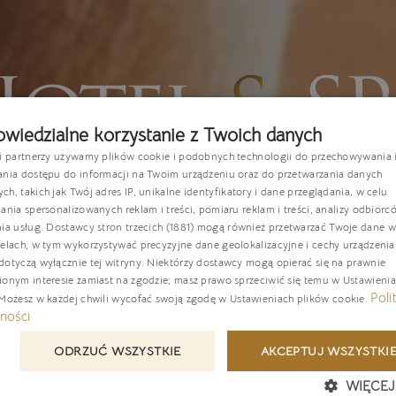
wiedzialne korzystanie z Twoich danych
si partnerzy używamy plików cookie i podobnych technologii do przechowywania 
P
ania dostępu do informacji na Twoim urządzeniu oraz do przetwarzania danych
h, takich jak Twój adres IP, unikalne identyfikatory i dane przeglądania, w celu
E
ania spersonalizowanych reklam i treści, pomiaru reklam i treści, analizy odbiorc
nia usług.
Dostawcy stron trzecich (1881)
mogą również przetwarzać Twoje dane w 
G
elach, w tym wykorzystywać precyzyjne dane geolokalizacyjne i cechy urządzenia
C
otyczą wyłącznie tej witryny. Niektórzy dostawcy mogą opierać się na prawnie
ionym interesie zamiast na zgodzie; masz prawo sprzeciwić się temu w
Ustawieni
Poli
 Możesz w każdej chwili wycofać swoją zgodę w
Ustawieniach plików cookie
.
ności
ODRZUĆ WSZYSTKIE
AKCEPTUJ WSZYSTKI
WIĘCEJ