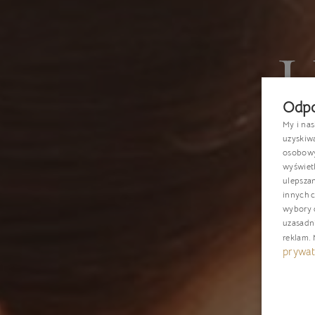
Odpo
My i na
uzyskiw
osobowyc
wyświetl
ulepsza
innych c
wybory d
uzasadn
reklam
.
prywat