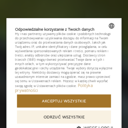
Odpowiedzialne korzystanie z Twoich danych
My i nasi partnerzy używamy plików cookie i podobnych technologii
do przechowywania i uzyskiwania dostępu do informacji na Twoim
POLISH
urządzeniu oraz do przetwarzania danych osobowych, takich jak
Twój adres IP, unikalne identyfikatory i dane przeglądania, w celu
ENGLISH
wyświetlania spersonalizowanych reklam i treści, pomiaru reklam i
treści, analizy odbiorców oraz ulepszania usług.
Dostawcy stron
trzecich (1881)
mogą również przetwarzać Twoje dane w tych i
GERMAN
innych celach, w tym wykorzystywać precyzyjne dane
geolokalizacyjne i cechy urządzenia. Twoje wybory dotyczą wyłącznie
CZECH
tej witryny. Niektórzy dostawcy mogą opierać się na prawnie
uzasadnionym interesie zamiast na zgodzie; masz prawo sprzeciwić
się temu w
Ustawieniach reklam
. Możesz w każdej chwili wycofać
Polityka
swoją zgodę w
Ustawieniach plików cookie
.
prywatności
AKCEPTUJ WSZYSTKIE
ODRZUĆ WSZYSTKIE