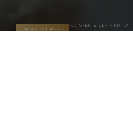
ZOBACZ OFERTĘ DLA FIRM
ZAPLANUJ KONFERENCJE
Organizujemy
wydarzenia firmowe
Imprezy
integracyjne