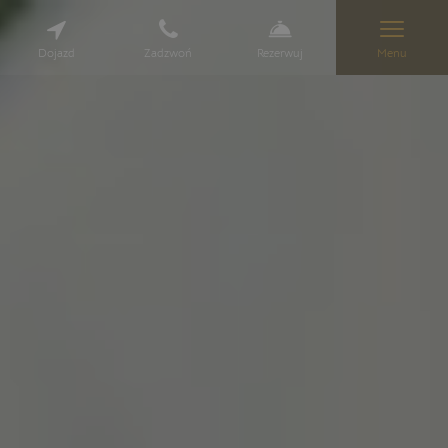
Dojazd
Zadzwoń
Rezerwuj
Menu