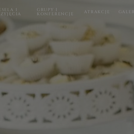
SELA I
GRUPY I
ATRAKCJE
GALE
RZYJĘCIA
KONFERENCJE