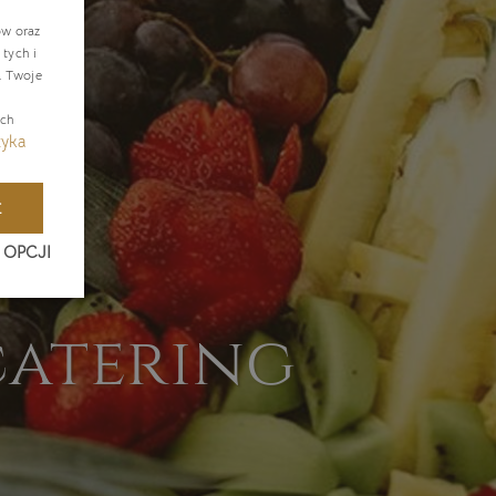
NGLISH
ów oraz
tych i
ERMAN
. Twoje
ZECH
ach
tyka
E
 OPCJI
catering