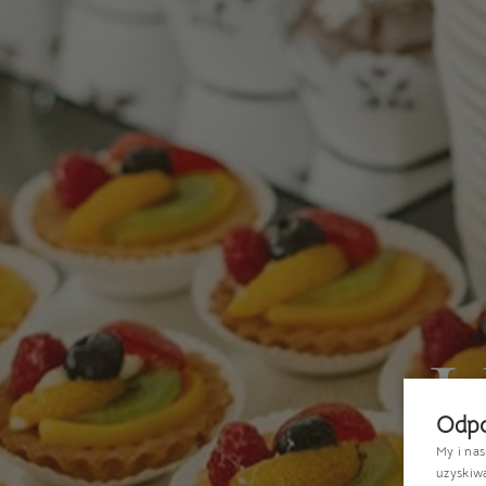
Odpo
My i na
uzyskiw