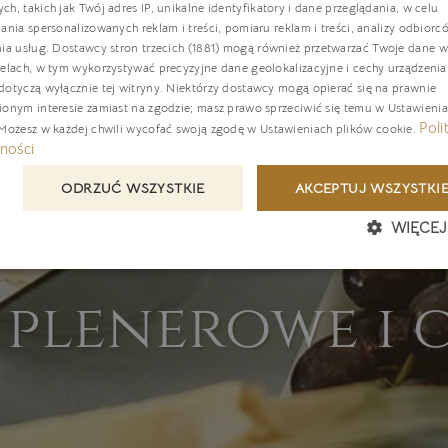
h, takich jak Twój adres IP, unikalne identyfikatory i dane przeglądania, w celu
E
ania spersonalizowanych reklam i treści, pomiaru reklam i treści, analizy odbiorc
nia usług.
Dostawcy stron trzecich (1881)
mogą również przetwarzać Twoje dane w 
G
elach, w tym wykorzystywać precyzyjne dane geolokalizacyjne i cechy urządzenia
C
otyczą wyłącznie tej witryny. Niektórzy dostawcy mogą opierać się na prawnie
ionym interesie zamiast na zgodzie; masz prawo sprzeciwić się temu w
Ustawieni
Poli
 Możesz w każdej chwili wycofać swoją zgodę w
Ustawieniach plików cookie
.
ności
ODRZUĆ WSZYSTKIE
AKCEPTUJ WSZYSTKI
WIĘCEJ
 plenerowe i 