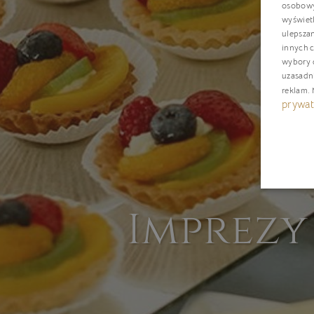
osobowyc
wyświetl
ulepsza
innych c
wybory d
uzasadn
reklam
.
prywat
Imprezy