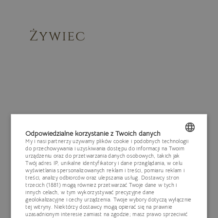
Żywiec
Zamknij
Odpowiedzialne korzystanie z Twoich danych
My i nasi partnerzy używamy plików cookie i podobnych technologii
do przechowywania i uzyskiwania dostępu do informacji na Twoim
POLISH
urządzeniu oraz do przetwarzania danych osobowych, takich jak
Twój adres IP, unikalne identyfikatory i dane przeglądania, w celu
ENGLISH
wyświetlania spersonalizowanych reklam i treści, pomiaru reklam i
treści, analizy odbiorców oraz ulepszania usług.
Dostawcy stron
trzecich (1881)
mogą również przetwarzać Twoje dane w tych i
GERMAN
innych celach, w tym wykorzystywać precyzyjne dane
geolokalizacyjne i cechy urządzenia. Twoje wybory dotyczą wyłącznie
CZECH
tej witryny. Niektórzy dostawcy mogą opierać się na prawnie
uzasadnionym interesie zamiast na zgodzie; masz prawo sprzeciwić