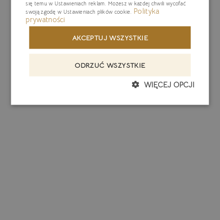
się temu w
Ustawieniach reklam
. Możesz w każdej chwili wycofać
Polityka
swoją zgodę w
Ustawieniach plików cookie
.
prywatności
AKCEPTUJ WSZYSTKIE
ODRZUĆ WSZYSTKIE
WIĘCEJ OPCJI