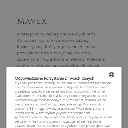
Mavex
Profesjonalny zabieg dla pięknych stóp.
Calluspeeling to ekspresowy zabieg
kosmetyczny, który w przyjemny sposób
pozwala na nowo odryć piękno stóp i
zapewnić im wyjątkową miękkość. Polecane
osobom, pragnącym całkowitej eliminacji
zrogowaceń, pęknięć i odcisków.
Odpowiedzialne korzystanie z Twoich danych
My i nasi partnerzy używamy plików cookie i podobnych technologii
do przechowywania i uzyskiwania dostępu do informacji na Twoim
POLISH
urządzeniu oraz do przetwarzania danych osobowych, takich jak
Twój adres IP, unikalne identyfikatory i dane przeglądania, w celu
ENGLISH
wyświetlania spersonalizowanych reklam i treści, pomiaru reklam i
treści, analizy odbiorców oraz ulepszania usług.
Dostawcy stron
Zamknij
trzecich (1881)
mogą również przetwarzać Twoje dane w tych i
GERMAN
innych celach, w tym wykorzystywać precyzyjne dane
geolokalizacyjne i cechy urządzenia. Twoje wybory dotyczą wyłącznie
CZECH
tej witryny. Niektórzy dostawcy mogą opierać się na prawnie
uzasadnionym interesie zamiast na zgodzie; masz prawo sprzeciwić