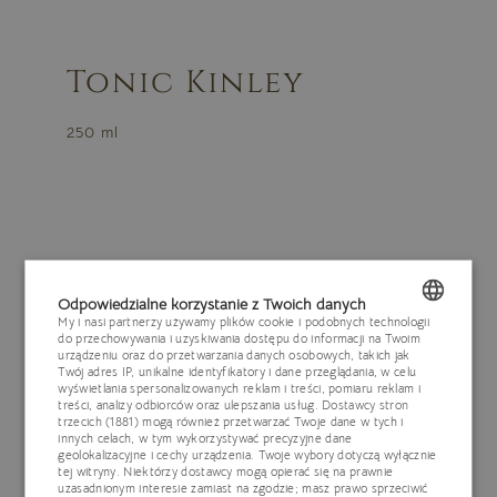
Tonic Kinley
250 ml
Zamknij
Odpowiedzialne korzystanie z Twoich danych
My i nasi partnerzy używamy plików cookie i podobnych technologii
do przechowywania i uzyskiwania dostępu do informacji na Twoim
POLISH
urządzeniu oraz do przetwarzania danych osobowych, takich jak
Twój adres IP, unikalne identyfikatory i dane przeglądania, w celu
ENGLISH
wyświetlania spersonalizowanych reklam i treści, pomiaru reklam i
treści, analizy odbiorców oraz ulepszania usług.
Dostawcy stron
trzecich (1881)
mogą również przetwarzać Twoje dane w tych i
GERMAN
innych celach, w tym wykorzystywać precyzyjne dane
geolokalizacyjne i cechy urządzenia. Twoje wybory dotyczą wyłącznie
CZECH
tej witryny. Niektórzy dostawcy mogą opierać się na prawnie
uzasadnionym interesie zamiast na zgodzie; masz prawo sprzeciwić