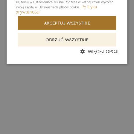
się temu w
Ustawieniach reklam
. Możesz w każdej chwili wycofać
Polityka
swoją zgodę w
Ustawieniach plików cookie
.
prywatności
AKCEPTUJ WSZYSTKIE
ODRZUĆ WSZYSTKIE
WIĘCEJ OPCJI