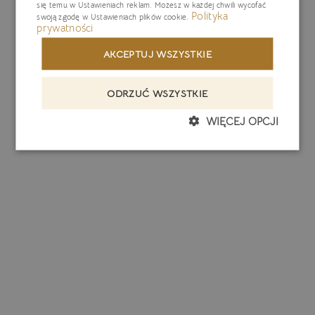
się temu w
Ustawieniach reklam
. Możesz w każdej chwili wycofać
Polityka
swoją zgodę w
Ustawieniach plików cookie
.
prywatności
AKCEPTUJ WSZYSTKIE
ODRZUĆ WSZYSTKIE
WIĘCEJ OPCJI