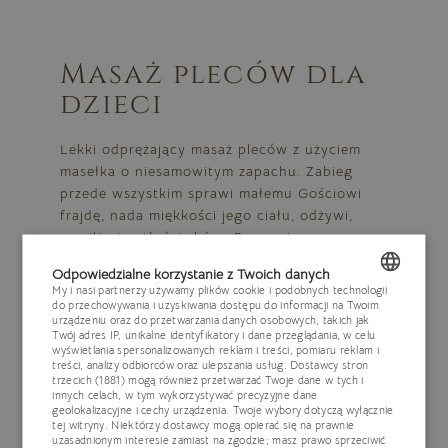
Masaż pleców dla
dzieci
Lekki odprężający masaż pleców z użyciem
masełka o niesamowitym zapachu. Zabieg
przede wszystkim sprawi małemu Gościowi
frajdę, nada miękkości jego ciału, odżywi,
nawilży i natłuści skórę. Poprawi
samopoczucie, odpręży napięte mięśnie.
Odpowiedzialne korzystanie z Twoich danych
My i nasi partnerzy używamy plików cookie i podobnych technologii
do przechowywania i uzyskiwania dostępu do informacji na Twoim
POLISH
urządzeniu oraz do przetwarzania danych osobowych, takich jak
Twój adres IP, unikalne identyfikatory i dane przeglądania, w celu
ENGLISH
wyświetlania spersonalizowanych reklam i treści, pomiaru reklam i
treści, analizy odbiorców oraz ulepszania usług.
Dostawcy stron
Zamknij
trzecich (1881)
mogą również przetwarzać Twoje dane w tych i
GERMAN
innych celach, w tym wykorzystywać precyzyjne dane
geolokalizacyjne i cechy urządzenia. Twoje wybory dotyczą wyłącznie
CZECH
tej witryny. Niektórzy dostawcy mogą opierać się na prawnie
uzasadnionym interesie zamiast na zgodzie; masz prawo sprzeciwić