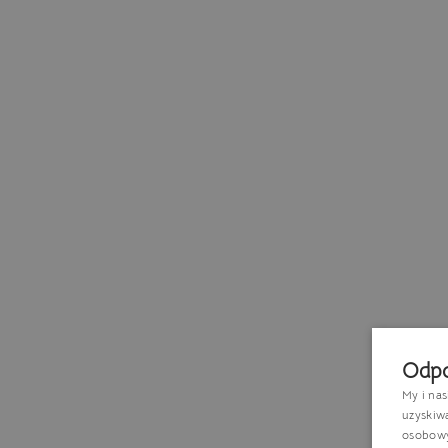
Odpo
My i na
uzyskiw
osobowyc