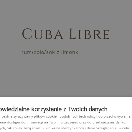
Cuba Libre
rum/cola/sok z limonki
wiedzialne korzystanie z Twoich danych
si partnerzy używamy plików cookie i podobnych technologii do przechowywania 
P
ania dostępu do informacji na Twoim urządzeniu oraz do przetwarzania danych
h, takich jak Twój adres IP, unikalne identyfikatory i dane przeglądania, w celu
E