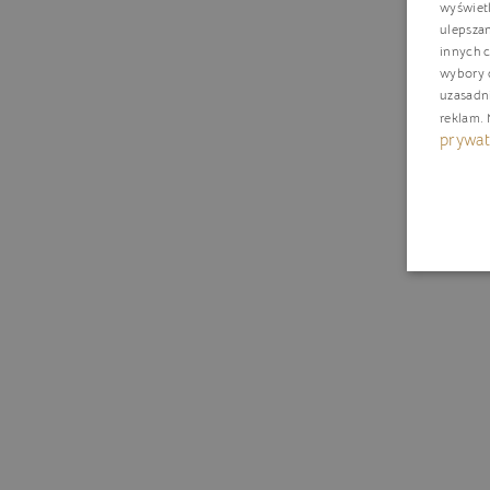
wyświetl
ulepsza
innych c
wybory d
uzasadn
reklam
.
prywat