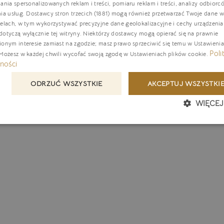
ania spersonalizowanych reklam i treści, pomiaru reklam i treści, analizy odbiorc
nia usług.
Dostawcy stron trzecich (1881)
mogą również przetwarzać Twoje dane w 
G
elach, w tym wykorzystywać precyzyjne dane geolokalizacyjne i cechy urządzenia
C
otyczą wyłącznie tej witryny. Niektórzy dostawcy mogą opierać się na prawnie
ionym interesie zamiast na zgodzie; masz prawo sprzeciwić się temu w
Ustawieni
Poli
 Możesz w każdej chwili wycofać swoją zgodę w
Ustawieniach plików cookie
.
ności
ODRZUĆ WSZYSTKIE
AKCEPTUJ WSZYSTKI
WIĘCEJ