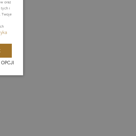
ów oraz
tych i
ERMAN
. Twoje
ZECH
ach
tyka
E
 OPCJI