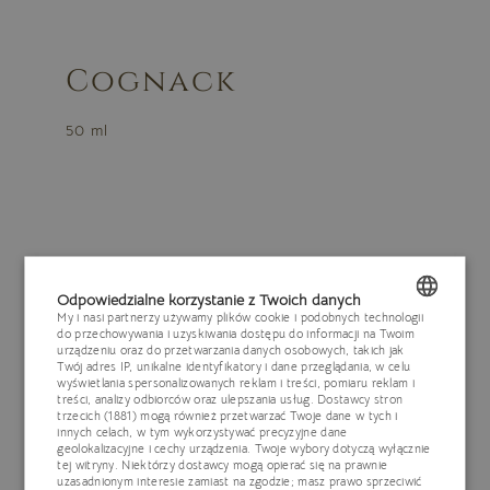
Cognack
50 ml
Zamknij
Odpowiedzialne korzystanie z Twoich danych
My i nasi partnerzy używamy plików cookie i podobnych technologii
do przechowywania i uzyskiwania dostępu do informacji na Twoim
POLISH
urządzeniu oraz do przetwarzania danych osobowych, takich jak
Twój adres IP, unikalne identyfikatory i dane przeglądania, w celu
ENGLISH
wyświetlania spersonalizowanych reklam i treści, pomiaru reklam i
treści, analizy odbiorców oraz ulepszania usług.
Dostawcy stron
trzecich (1881)
mogą również przetwarzać Twoje dane w tych i
GERMAN
innych celach, w tym wykorzystywać precyzyjne dane
geolokalizacyjne i cechy urządzenia. Twoje wybory dotyczą wyłącznie
CZECH
tej witryny. Niektórzy dostawcy mogą opierać się na prawnie
uzasadnionym interesie zamiast na zgodzie; masz prawo sprzeciwić