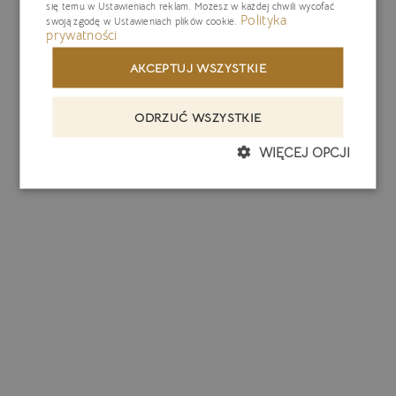
się temu w
Ustawieniach reklam
. Możesz w każdej chwili wycofać
Polityka
swoją zgodę w
Ustawieniach plików cookie
.
prywatności
AKCEPTUJ WSZYSTKIE
ODRZUĆ WSZYSTKIE
WIĘCEJ OPCJI