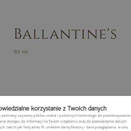
Ballantine's
50 ml
wiedzialne korzystanie z Twoich danych
si partnerzy używamy plików cookie i podobnych technologii do przechowywania 
P
ania dostępu do informacji na Twoim urządzeniu oraz do przetwarzania danych
h, takich jak Twój adres IP, unikalne identyfikatory i dane przeglądania, w celu
E