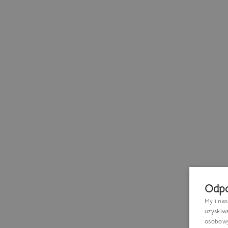
Odpo
My i na
uzyskiw
osobowyc