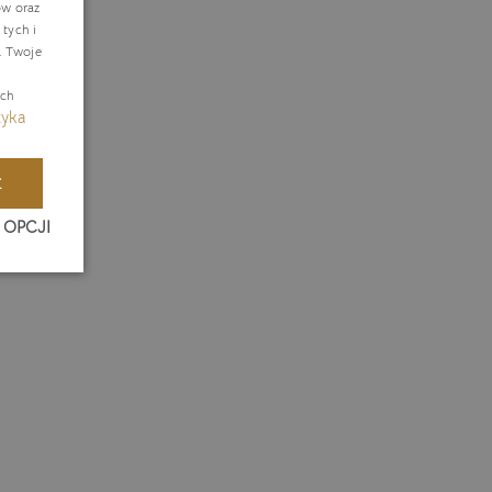
ów oraz
tych i
ERMAN
. Twoje
ZECH
ach
tyka
E
 OPCJI