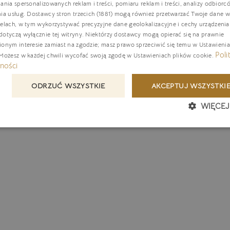
ania spersonalizowanych reklam i treści, pomiaru reklam i treści, analizy odbiorc
nia usług.
Dostawcy stron trzecich (1881)
mogą również przetwarzać Twoje dane w 
G
elach, w tym wykorzystywać precyzyjne dane geolokalizacyjne i cechy urządzenia
C
otyczą wyłącznie tej witryny. Niektórzy dostawcy mogą opierać się na prawnie
ionym interesie zamiast na zgodzie; masz prawo sprzeciwić się temu w
Ustawieni
Poli
 Możesz w każdej chwili wycofać swoją zgodę w
Ustawieniach plików cookie
.
ności
ODRZUĆ WSZYSTKIE
AKCEPTUJ WSZYSTKI
WIĘCEJ