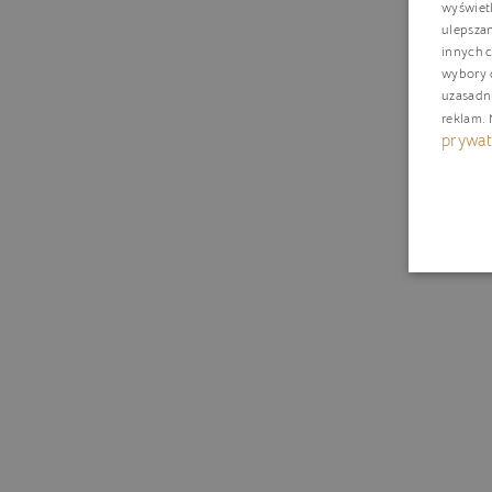
wyświetl
ulepsza
innych c
wybory d
uzasadn
reklam
.
prywat