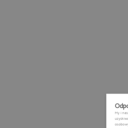
Odpo
My i na
uzyskiw
osobowyc