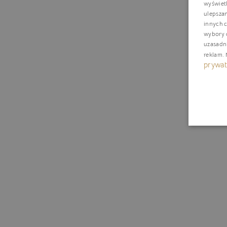
wyświetl
ulepsza
innych c
wybory d
uzasadn
reklam
.
prywat