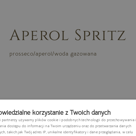
Aperol Spritz
prosseco/aperol/woda gazowana
wiedzialne korzystanie z Twoich danych
si partnerzy używamy plików cookie i podobnych technologii do przechowywania 
P
ania dostępu do informacji na Twoim urządzeniu oraz do przetwarzania danych
h, takich jak Twój adres IP, unikalne identyfikatory i dane przeglądania, w celu
E