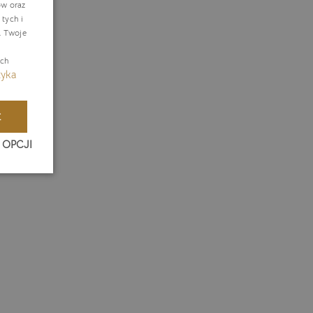
ów oraz
tych i
ERMAN
. Twoje
ZECH
ach
tyka
E
 OPCJI