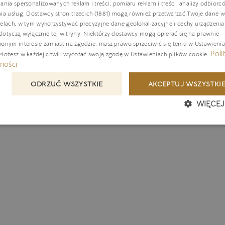
ania spersonalizowanych reklam i treści, pomiaru reklam i treści, analizy odbiorc
nia usług.
Dostawcy stron trzecich (1881)
mogą również przetwarzać Twoje dane w 
G
elach, w tym wykorzystywać precyzyjne dane geolokalizacyjne i cechy urządzenia
C
otyczą wyłącznie tej witryny. Niektórzy dostawcy mogą opierać się na prawnie
ionym interesie zamiast na zgodzie; masz prawo sprzeciwić się temu w
Ustawieni
Poli
 Możesz w każdej chwili wycofać swoją zgodę w
Ustawieniach plików cookie
.
ności
ODRZUĆ WSZYSTKIE
AKCEPTUJ WSZYSTKI
WIĘCEJ